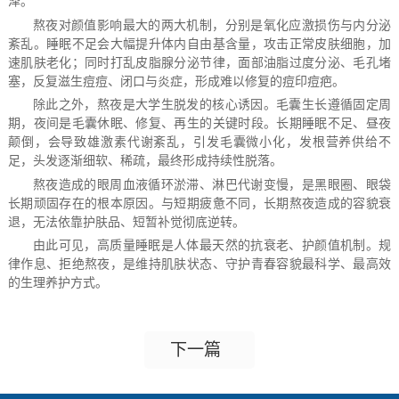
泽。
熬夜对颜值影响最大的两大机制，分别是氧化应激损伤与内分泌
紊乱。睡眠不足会大幅提升体内自由基含量，攻击正常皮肤细胞，加
速肌肤老化；同时打乱皮脂腺分泌节律，面部油脂过度分泌、毛孔堵
塞，反复滋生痘痘、闭口与炎症，形成难以修复的痘印痘疤。
除此之外，熬夜是大学生脱发的核心诱因。毛囊生长遵循固定周
期，夜间是毛囊休眠、修复、再生的关键时段。长期睡眠不足、昼夜
颠倒，会导致雄激素代谢紊乱，引发毛囊微小化，发根营养供给不
足，头发逐渐细软、稀疏，最终形成持续性脱落。
熬夜造成的眼周血液循环淤滞、淋巴代谢变慢，是黑眼圈、眼袋
长期顽固存在的根本原因。与短期疲惫不同，长期熬夜造成的容貌衰
退，无法依靠护肤品、短暂补觉彻底逆转。
由此可见，高质量睡眠是人体最天然的抗衰老、护颜值机制。规
律作息、拒绝熬夜，是维持肌肤状态、守护青春容貌最科学、最高效
的生理养护方式。
下一篇