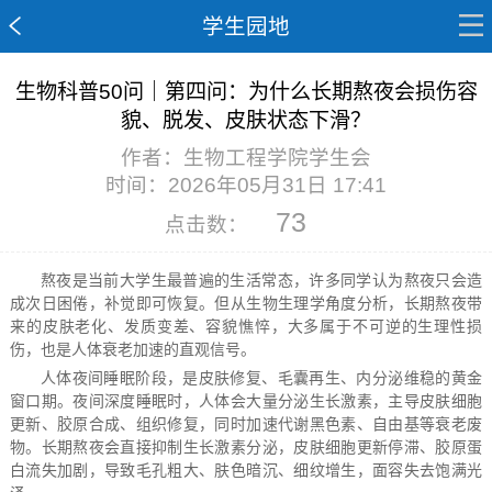
学生园地
生物科普50问｜第四问：为什么长期熬夜会损伤容
貌、脱发、皮肤状态下滑？
作者：生物工程学院学生会
时间：2026年05月31日 17:41
73
点击数：
熬夜是当前大学生最普遍的生活常态，许多同学认为熬夜只会造
成次日困倦，补觉即可恢复。但从生物生理学角度分析，长期熬夜带
来的皮肤老化、发质变差、容貌憔悴，大多属于不可逆的生理性损
伤，也是人体衰老加速的直观信号。
人体夜间睡眠阶段，是皮肤修复、毛囊再生、内分泌维稳的黄金
窗口期。夜间深度睡眠时，人体会大量分泌生长激素，主导皮肤细胞
更新、胶原合成、组织修复，同时加速代谢黑色素、自由基等衰老废
物。长期熬夜会直接抑制生长激素分泌，皮肤细胞更新停滞、胶原蛋
白流失加剧，导致毛孔粗大、肤色暗沉、细纹增生，面容失去饱满光