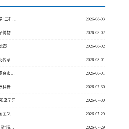
暑期社会实践中华文化传承篇｜生物工程学院赴山东省曲阜市“儒韵智传”文化调研团赴曲阜“三孔”开展儒家…
2026-08-03
暑期社会实践中华文化传承篇｜生物工程学院赴山东省曲阜市“儒韵智传”文化调研团赴孔子博物馆开展调研实践
2026-08-02
实践
2026-08-02
暑期社会实践中华文化传承篇｜生物工程学院“儒韵智传”实践团赴曲阜开展儒家文化数字化传承实践
2026-08-01
暑期社会实践爱国主义教育实践篇｜生物工程学院“星潮脉动”两弹一星志愿服务宣讲团赴烟台市磁山爱国主义…
2026-08-01
暑期社会实践综合篇｜生物工程学院“生企行”企业调研团赴山东英途生物科技有限公司开展科普与产业研学活动
2026-07-30
业观摩学习
2026-07-30
暑期社会实践爱国主义教育篇｜生物工程学院“初心致远”红色研学实践团赴烟台市磁山爱国主义教育展览馆开…
2026-07-29
暑期社会实践综合篇｜生物工程学院“星潮脉动”志愿服务宣讲团赴日照市莒县开展“两弹一星”精神宣讲
2026-07-29