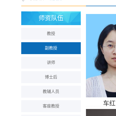
师资队伍
教授
副教授
讲师
博士后
教辅人员
车红
客座教授