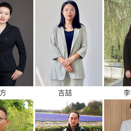
方
吉喆
李