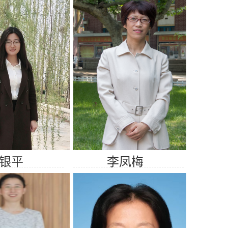
银平
李凤梅