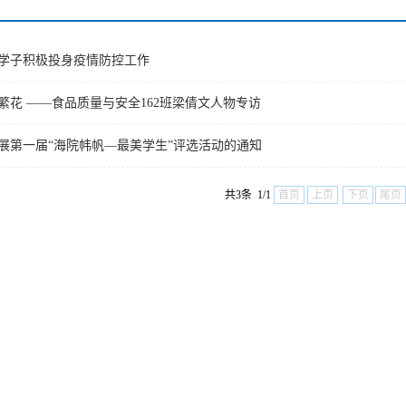
学子积极投身疫情防控工作
繁花 ——食品质量与安全162班梁倩文人物专访
展第一届“海院帏帆—最美学生”评选活动的通知
共3条 1/1
首页
上页
下页
尾页