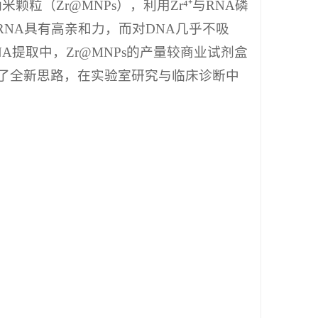
（Zr@MNPs），利用Zr⁴⁺与RNA磷
RNA具有高亲和力，而对DNA几乎不吸
RNA提取中，Zr@MNPs的产量较商业试剂盒
供了全新思路，在实验室研究与临床诊断中