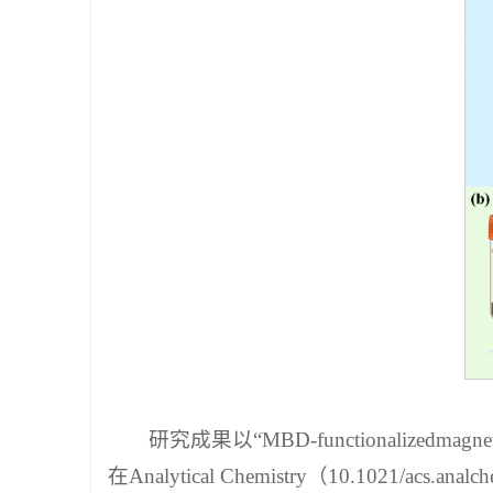
研究成果以“MBD-functionalizedmagneticnan
在Analytical Chemistry（10.10