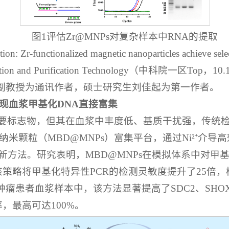
图1评估Zr@MNPs对复杂样本中RNA的提取
 Zr-functionalized magnetic nanoparticles achieve sele
ration and Purification Technology（中科院一区Top，1
副教授为通讯作者，硕士研究生刘佳起为第一作者。
现血浆甲基化DNA直接富集
重要标志物，但其在血浆中丰度低、基质干扰强，传统
米颗粒（MBD@MNPs）富集平台，通过Ni²⁺介导
方法。研究表明，MBD@MNPs在模拟体系中对甲基化
策略将甲基化特异性PCR的检测灵敏度提升了25倍，检测
血浆样本中，该方法显著提高了SDC2、SHOX2、RAS
，最高可达100%。