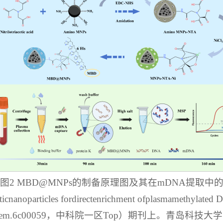
图2 MBD@MNPs的制备原理图及其在mDNA提取中
oparticles fordirectenrichment ofplasmamethylated 
21/acs.analchem.6c00059，中科院一区Top）期