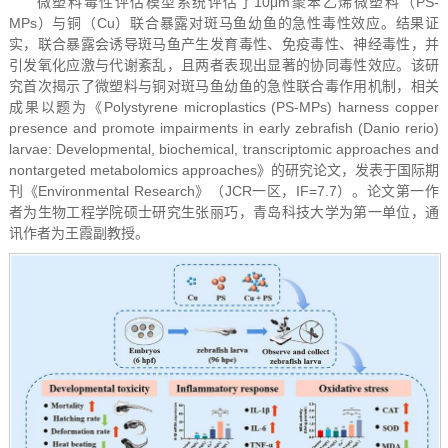
微塑料毒性评估模型系统评估了10μm聚苯乙烯微塑料（PS-
MPs）与铜（Cu）联合暴露对斑马鱼幼鱼的急性毒性效应。结果证
实，联合暴露会诱导斑马鱼产生发育毒性、免疫毒性、神经毒性，并
引发氧化应激与代谢紊乱，且两者表现出显著的协同毒性效应。该研
究首次揭示了微塑料与铜对斑马鱼幼鱼的急性联合毒作用机制，相关
成果以题为《Polystyrene microplastics (PS-MPs) harness copper
presence and promote impairments in early zebrafish (
Danio rerio
)
larvae: Developmental, biochemical, transcriptomic approaches and
nontargeted metabolomics approaches》的研究论文，发表于国际期
刊《Environmental Research》（JCR一区，IF=7.7）。论文第一作
者为生物工程学院硕士研究生张丽巧，青岛科技大学为第一单位，通
讯作者为王霞副教授。