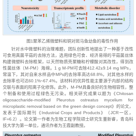
图1聚苯乙烯微塑料和铜对斑马鱼幼鱼的毒性作用
针对水中微塑料的治理难题，团队创新性地提出了一种基于改性
可食用真菌平菇的去除方法，选用绿色可食、经济易得的平菇菌丝体
构建微塑料去除框架，以天然物质壳聚糖和柠檬酸对其改性，得到改
性菌丝体（M-PM）海绵。1 g M-PM可去除412.42±9.14 mg MPs，
常温下，其对自来水样品中MPs的去除率高达68.8%，对其他水样的
去除率也可达60.1%~67.4%。该材料的优异性能主要源于内部的结构
交联与表面的阳离子化修饰。此外，M-PM具备良好的生物相容性，整
个制备和使用过程绿色无污染。相关研究成果以题为《Chitosan
oligosaccharide-modified Pleurotus ostreatus mycelium for
microplastic removal based on the green design concept》的论文，
发表于国际期刊《Industrial Crops and Products》（JCR一区，
IF=6.2）。论文第一作者为生物工程学院硕士研究生董新睿，青岛科
技大学为第一单位，通讯作者为王霞副教授。