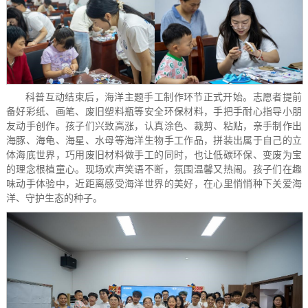
科普互动结束后，海洋主题手工制作环节正式开始。志愿者提前
备好彩纸、画笔、废旧塑料瓶等安全环保材料，手把手耐心指导小朋
友动手创作。孩子们兴致高涨，认真涂色、裁剪、粘贴，亲手制作出
海豚、海龟、海星、水母等海洋生物手工作品，拼装出属于自己的立
体海底世界，巧用废旧材料做手工的同时，也让低碳环保、变废为宝
的理念根植童心。现场欢声笑语不断，氛围温馨又热闹。孩子们在趣
味动手体验中，近距离感受海洋世界的美好，在心里悄悄种下关爱海
洋、守护生态的种子。