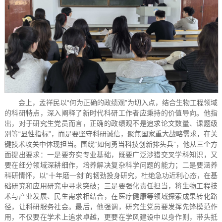
会上，孟祥民以“何为正确的政绩观”为切入点，结合生物工程领域
的科研特点，深入阐释了新时代科研工作者应秉持的价值导向。他指
出，对于研究生党员而言，正确的政绩观不是追求论文数量、课题级
别等“显性指标”，而是要坚守科研诚信，聚焦国家重大战略需求，在关
键技术攻关中体现担当。围绕“如何勇当科技创新排头兵”，他从三个方
面提出要求：一是要夯实专业基础，既要广泛涉猎交叉学科知识，又
要在细分领域深耕细作，培养解决复杂科学问题的能力；二是要涵养
科研情怀，以“十年磨一剑”的韧劲投身研究，杜绝急功近利心态，在基
础研究和应用研究中寻求突破；三是要强化责任担当，将生物工程技
术与产业发展、民生需求相结合，在医疗健康等领域探索成果转化路
径，让科研服务社会。最后，他强调，研究生党员要发挥先锋模范作
用，不仅要在学术上追求卓越，更要在学风建设中以身作则，带头抵