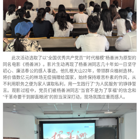
此次活动选取了以“全国优秀共产党员”“时代楷模”杨善洲为原型的
同名电影《杨善洲》。影片生动再现了杨善洲同志几十年如一日坚守
初心、廉洁奉公的感人事迹。他扎根大山22年，带领群众植树造林，
将价值数亿元的林场无偿捐赠给国家，始终保持艰苦朴素的作风，从
不利用职务之便为家人谋取私利，用一生践行了“为人民服务”的铮铮誓
言。观影过程中，党员们被杨善洲同志“当官不是为了享福”的信念和
“干革命要干到脚直眼闭”的担当深深打动，现场氛围庄重而感人。