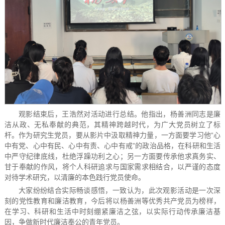
观影结束后，王浩然对活动进行总结。他指出，杨善洲同志是廉
洁从政、无私奉献的典范，其精神跨越时代，为广大党员树立了标
杆。作为研究生党员，要从影片中汲取精神力量，一方面要学习他“心
中有党、心中有民、心中有责、心中有戒”的政治品格，在科研和生活
中严守纪律底线，杜绝浮躁功利之心；另一方面要传承他求真务实、
甘于奉献的作风，将个人科研追求与国家需求相结合，以严谨的态度
对待学术研究，以清廉的本色践行党员使命。
大家纷纷结合实际畅谈感悟，一致认为，此次观影活动是一次深
刻的党性教育和廉洁教育，今后将以杨善洲等优秀共产党员为榜样，
在学习、科研和生活中时刻绷紧廉洁之弦，以实际行动传承廉洁基
因，争做新时代廉洁奉公的青年党员。