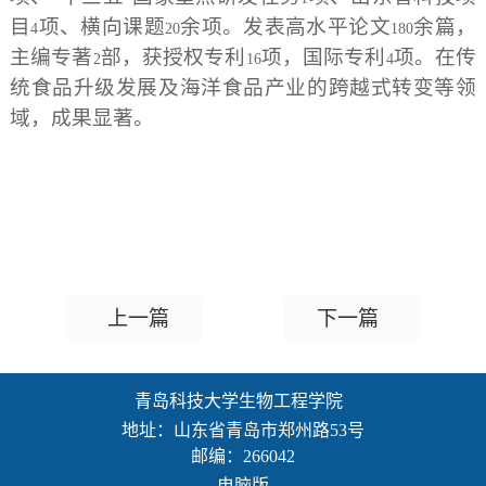
目
项、横向课题
余项。发表高水平论文
余篇，
4
20
180
主编专著
部，获授权专利
项，国际专利
项。在传
2
16
4
统食品升级发展及海洋食品产业的跨越式转变等领
域，成果显著。
上一篇
下一篇
青岛科技大学生物工程学院
地址：山东省青岛市郑州路53号
邮编：266042
电脑版