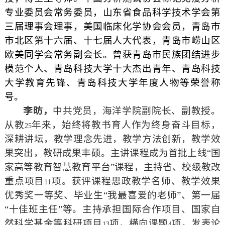
专业委员会常务委员，山东省食品科学技术学会第
三届理事会理事，美国临床化学协会会员，青岛市
市北区第十六届、十七届人大代表，青岛市崂山区
欧美同学会常务副会长。曾获青岛市民族团结进步
模范个人、青岛科技大学十大杰出青年、青岛科技
大学教育先锋、青岛科技大学年度人物等荣誉称
号。
李昉，
中共党员，海洋学院副院长、副教授。
从教
年来，始终将教书育人作为终身奋斗目标，
25
深耕讲坛，教学理念先进，教学方法创新，教学效
果突出，教研成果丰硕。主讲课程成为首批上线“国
家高等教育智慧教育平台”课程，主持省、校级教改
重点项目
项。获评课程思政教学名师、教学效果
11
优秀奖一等奖、毕业生“我最喜爱的老师”、第一届
“十佳班主任”等。主持承担国际合作项目、国家自
然科学基金等科研项目
项，横向课题
项。发表论
13
4