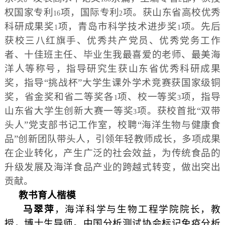
权国家专利
项，国际专利
项。获山东省高校优秀
16
2
科研成果奖
项，青岛市科学技术进步奖
项。先后
1
1
获校三八红旗手、优秀共产党员、优秀党务工作
者、十佳班主任、毕业生我最喜爱的老师、最美海
洋人等称号，指导研究生获山东省优秀科研成果
奖，指导“挑战杯”大学生课外学术竞赛获国家级铜
奖，省金奖和省二等奖各
项、校一等奖
项，指导
1
3
山东省大学生创新大赛一等奖
项。获校首批“双带
3
头人”党支部书记工作室，校聘“海洋生物与健康食
品”创新团队带头人，引领年轻教师成长，多项成果
在企业转化，产生广泛的社会效益，为传统食品的
升级发展及海洋食品产业的跨越式转变，做出突出
贡献。
教书育人楷模
马翠萍
，海洋科学与生物工程学院院长，教
授，博士生导师。中国分析测试协会标记免疫分析