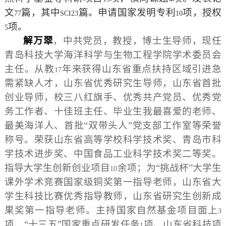
文
篇，其中
篇。申请国家发明专利
项，授权
77
SCI23
10
项。
5
解万翠
，中共党员，教授，博士生导师，现任
青岛科技大学海洋科学与生物工程学院学术委员会
主任。从教
年来获得山东省重点扶持区域引进急
17
需紧缺人才，山东省优秀研究生导师，山东省首批
创业导师，校三八红旗手、优秀共产党员、优秀党
务工作者、十佳班主任、毕业生我最喜爱的老师、
最美海洋人、首批“双带头人”党支部工作室等荣誉
称号。荣获山东省高等学校科学技术奖、青岛市科
学技术进步奖、中国食品工业科学技术奖二等奖。
指导大学生创新创业项目
余项；为“挑战杯”大学生
10
课外学术竞赛国家级铜奖第一指导老师，山东省大
学生科技比赛优秀指导教师，山东省研究生创新成
果奖第一指导老师。主持国家自然基金项目面上
3
项、“十三五”国家重点研发任务
项、山东省科技项
1