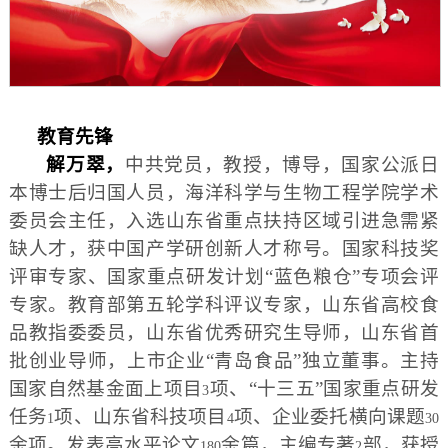
教育先锋
解万翠，
中共党员，教授，博导，国家公派日
本博士后归国人员，海洋科学与生物工程学院学术
委员会主任，入选山东省重点扶持区域引进急需紧
缺人才，获中国产学研创新人才称号。国家科技奖
评审专家、国家重点研发计划“蓝色粮仓”专项会评
专家。教育部第五轮学科评议专家，山东省高校食
品教指委委员，山东省优秀研究生导师，山东省首
批创业导师，上市企业“青岛食品”独立董事。主持
国家自然基金面上项目
项、“十三五”国家重点研发
3
任务
项、山东省科技项目
项、企业委托横向课题
1
4
30
余项。发表高水平论文
余篇，主编专著
部，获授
180
2