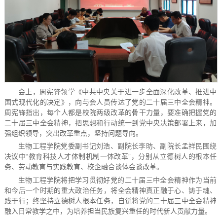
会上，周宪锋领学《中共中央关于进一步全面深化改革、推进中
国式现代化的决定》，向与会人员传达了党的二十届三中全会精神。
周宪锋指出，每个人都是校院两级改革的骨干力量，要准确把握党的
二十届三中全会精神，把思想和行动统一到党中央决策部署上来，加
强组织领导，突出改革重点，坚持问题导向。
生物工程学院党委副书记刘浩、副院长李昉、副院长孟祥民围绕
决议中“教育科技人才体制机制一体改革”，分别从立德树人的根本任
务、劳动教育与实践教育、校企融合谈体会谈改革。
生物工程学院将把学习贯彻好党的二十届三中全会精神作为当前
和今后一个时期的重大政治任务，将全会精神真正融于心、铸于魂、
践于行；终坚持立德树人根本任务，自觉将党的二十届三中全会精神
融入日常教学之中，为培养担当民族复兴重任的时代新人贡献力量。